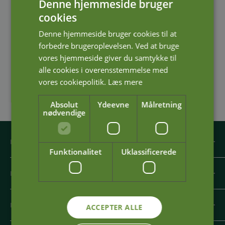
Denne hjemmeside bruger
cookies
Denne hjemmeside bruger cookies til at
Hurtig levering med GLS
forbedre brugeroplevelsen. Ved at bruge
Bestil før kl. 13:00 på hverdage, og vi sender samme dag
vores hjemmeside giver du samtykke til
alle cookies i overensstemmelse med
vores cookiepolitik.
Læs mere
Absolut
Ydeevne
Målretning
nødvendige
HVORFOR VÆLGE PETDK?
Funktionalitet
Uklassificerede
PetDK leverer ikke kun foder, hø og andre
INFORMATION
kvalitetsprodukter til vores kunder. Vi hjælper også med
sparring og rådgivning.
Kontakt
PETDK - EN DEL AF PETLAND APS
ACCEPTER ALLE
Om os
Vi har samarbejde med både dyrlæger og veterinær
sygeplejersker indenfor flere områder og bidrager gerne
Handelsbetingelser
Lodskovvej 2A