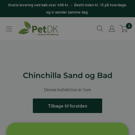
Videre
Gratis levering ved køb over 499 kr. – Bestil inden kl. 13 på hverdage,
til
og vi sender samme dag.
indhold
PetDK
0
Chinchilla Sand og Bad
Denne kollektion er tom
Tilbage til forsiden