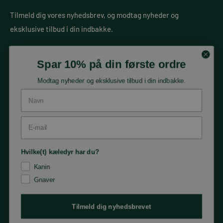
CVR nr.: DK27216811
Privatlivspolitik
Tilmeld dig vores nyhedsbrev, og modtag nyheder og
Mail:
kontakt@petdk.dk
eksklusive tilbud i din indbakke.
Telefon: +45 75 33 75 55
Din e-mail
Spar 10% på din første ordre
Modtag nyheder og eksklusive tilbud i din indbakke.
Tilmeld
Navn
E-mail
Følg os
Hvilke(t) kæledyr har du?
Kanin
Gnaver
Tilmeld dig nyhedsbrevet
© 2026 PetDK
Drevet af Shopify