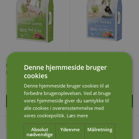
Profine Cat Indoor Adult
Profine Cat Light Turkey
Denne hjemmeside bruger
Lamb 10kg
10kg
cookies
Udsalgspris
Udsalgspris
399,00 DKK
399,00 DKK
Denne hjemmeside bruger cookies til at
forbedre brugeroplevelsen. Ved at bruge
vores hjemmeside giver du samtykke til
Læg i kurv
Læg i kurv
alle cookies i overensstemmelse med
vores cookiepolitik.
Læs mere
Absolut
Ydeevne
Målretning
nødvendige