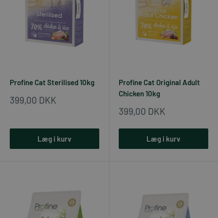
Profine Cat Sterilised 10kg
Profine Cat Original Adult
Chicken 10kg
Udsalgspris
399,00 DKK
Udsalgspris
399,00 DKK
Læg i kurv
Læg i kurv