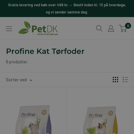
Videre
Gratis levering ved køb over 499 kr. – Bestil inden kl. 13 på hverdage,
til
og vi sender samme dag.
indhold
PetDK
0
Profine Kat Tørfoder
6 produkter
Sorter ved