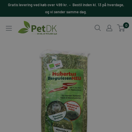
Videre
Gratis levering ved køb over 499 kr. – Bestil inden kl. 13 på hverdage,
til
og vi sender samme dag.
indhold
PetDK
0